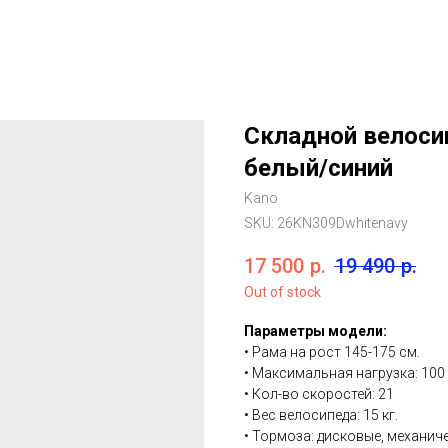
Складной велосип
белый/синий
Kano
SKU:
26KN309Dwhitenavy
17 500
р.
19 490
р.
Out of stock
Параметры модели:
• Рама на рост 145-175 см.
• Максимальная нагрузка: 100 
• Кол-во скоростей: 21
• Вес велосипеда: 15 кг.
• Тормоза: дисковые, механич