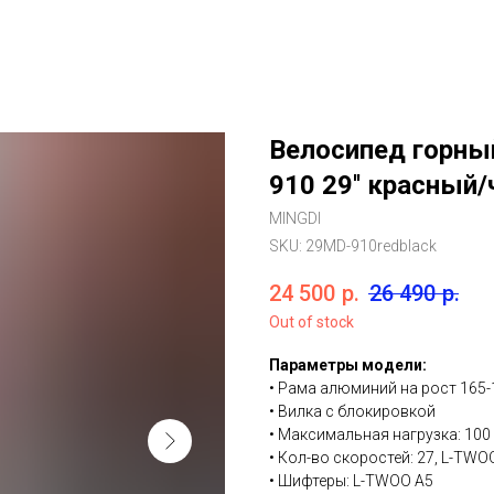
Велосипед горны
910 29'' красный
MINGDI
SKU:
29MD-910redblack
24 500
р.
26 490
р.
Out of stock
Параметры модели:
• Рама алюминий на рост 165-
• Вилка с блокировкой
• Максимальная нагрузка: 100 
• Кол-во скоростей: 27, L-TWO
• Шифтеры: L-TWOO A5