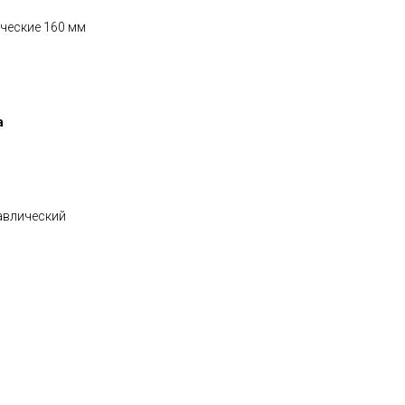
ические 160 мм
а
авлический