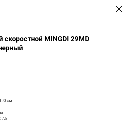
й скоростной MINGDI 29MD
/черный
190 см.
кг
O A5