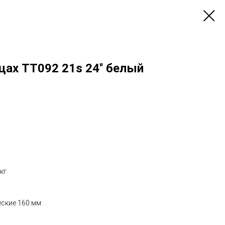
цах ТТ092 21s 24'' белый
кг
еские 160 мм