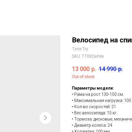
Велосипед на спи
Time Try
SKU:
TT092white
13 000
р.
14 990
р.
Out of stock
Параметры модели:
• Рама на рост 130-150 см.
• Максимальная нагрузка: 100 
• Кол-во скоростей: 21
• Вес велосипеда: 15 кг.
• Тормоза: дисковые, механич
• Диаметр колеса: 24
• Ход вилки: 100 мм