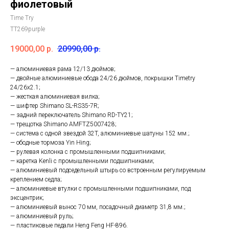
фиолетовый
Time Try
TT269purple
19000,00
р.
20990,00
р.
— алюминиевая рама 12/13 дюймов;
— двойные алюминиевые обода 24/26 дюймов, покрышки Timetry
24/26х2.1;
— жесткая алюминиевая вилка;
— шифтер Shimano SL-RS35-7R;
— задний переключатель Shimano RD-TY21;
— трещотка Shimano AMFTZ5007428;
— система с одной звездой 32T, алюминиевые шатуны 152 мм.;
— ободные тормоза Yin Hing;
— рулевая колонка с промышленными подшипниками;
— каретка Kenli с промышленными подшипниками;
— алюминиевый подседельный штырь со встроенным регулируемым
креплением седла;
— алюминиевые втулки с промышленными подшипниками, под
эксцентрик;
— алюминиевый вынос 70 мм, посадочный диаметр 31,8 мм.;
— алюминиевый руль;
— пластиковые педали Heng Feng HF-896.