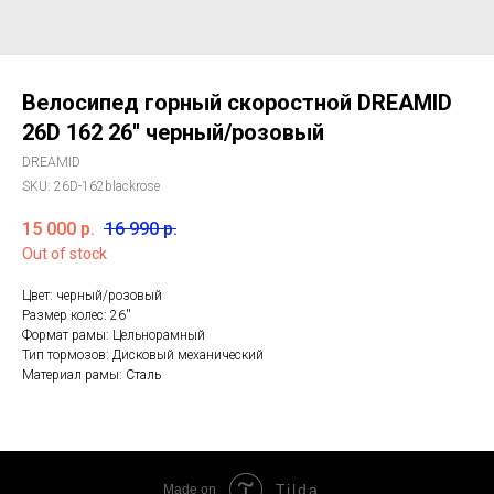
Велосипед горный скоростной DREAMID
26D 162 26'' черный/розовый
DREAMID
SKU:
26D-162blackrose
15 000
р.
16 990
р.
Out of stock
Цвет: черный/розовый
Размер колес: 26''
Формат рамы: Цельнорамный
Тип тормозов: Дисковый механический
Материал рамы: Сталь
Tilda
Made on