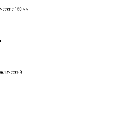
ические 160 мм
а
авлический