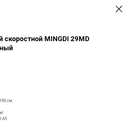
й скоростной MINGDI 29MD
рный
190 см.
кг
O A5