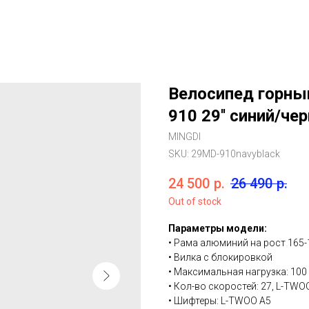
Велосипед горны
910 29'' синий/че
MINGDI
SKU:
29MD-910navyblack
24 500
р.
26 490
р.
Out of stock
Параметры модели:
• Рама алюминий на рост 165-
• Вилка с блокировкой
• Максимальная нагрузка: 100 
• Кол-во скоростей: 27, L-TWO
• Шифтеры: L-TWOO A5