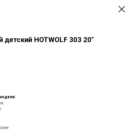
й детский HOTWOLF 303 20''
модели:
см.
г
ские