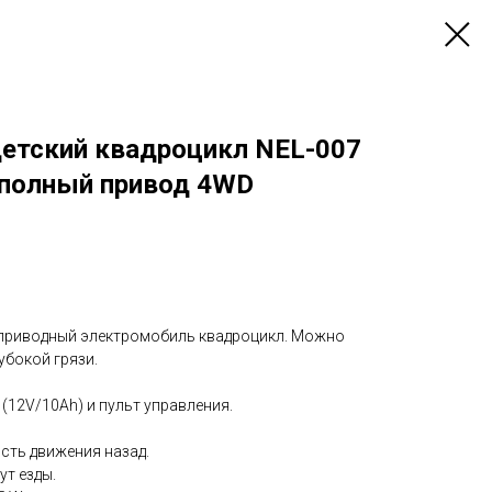
етский квадроцикл NEL-007
полный привод 4WD
оприводный электромобиль квадроцикл. Можно
убокой грязи.
 (12V/10Ah) и пульт управления.
ость движения назад.
ут езды.