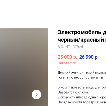
Электромобиль д
черный/красный 
SKU:
NEL-007red
25 000
р.
26 990
р.
Out of stock
Детский электрический полн
гонять по неровностям и негл
В комплекте есть аккумулятор
Заводится с ключа.
2 скорости вперед, одна скор
Заряд аккумулятора до 60 мин