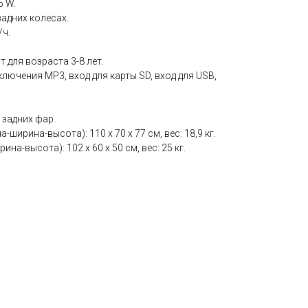
5 W.
адних колесах.
/ч.
т для возраста 3-8 лет.
лючения MP3, вход для карты SD, вход для USB,
 задних фар.
ширина-высота): 110 х 70 х 77 см, вес: 18,9 кг.
на-высота): 102 х 60 х 50 см, вес: 25 кг.