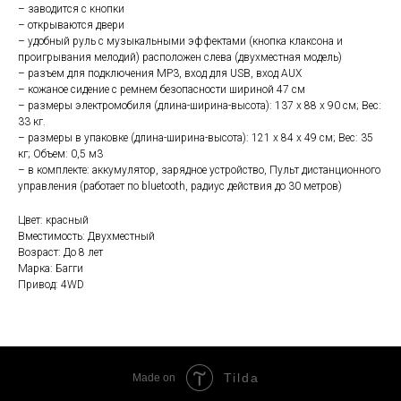
– заводится с кнопки
– открываются двери
– удобный руль с музыкальными эффектами (кнопка клаксона и
проигрывания мелодий) расположен слева (двухместная модель)
– разъем для подключения MP3, вход для USB, вход AUX
– кожаное сидение с ремнем безопасности шириной 47 см
– размеры электромобиля (длина-ширина-высота): 137 x 88 x 90 см; Вес:
33 кг.
– размеры в упаковке (длина-ширина-высота): 121 x 84 x 49 см; Вес: 35
кг; Объем: 0,5 м3
– в комплекте: аккумулятор, зарядное устройство, Пульт дистанционного
управления (работает по bluetooth, радиус действия до 30 метров)
Цвет: красный
Вместимость: Двухместный
Возраст: До 8 лет
Марка: Багги
Привод: 4WD
Tilda
Made on