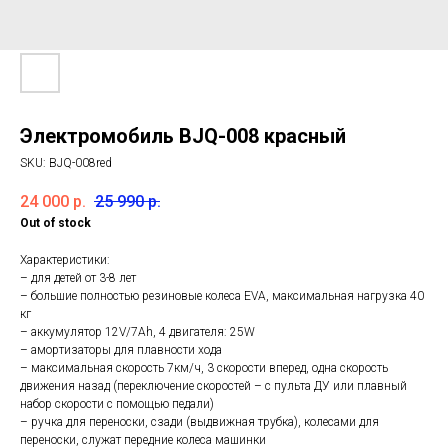
Электромобиль BJQ-008 красный
SKU:
BJQ-008red
24 000
р.
25 990
р.
Out of stock
Характеристики:
– для детей от 3-8 лет
– большие полностью резиновые колеса EVA, максимальная нагрузка 40
кг
– аккумулятор 12V/7Ah, 4 двигателя: 25W
– амортизаторы для плавности хода
– максимальная скорость 7км/ч, 3 скорости вперед, одна скорость
движения назад (переключение скоростей – с пульта ДУ или плавный
набор скорости с помощью педали)
– ручка для переноски, сзади (выдвижная трубка), колесами для
переноски, служат передние колеса машинки