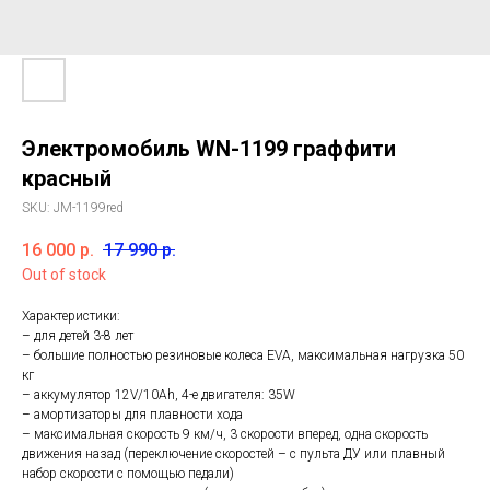
Электромобиль WN-1199 граффити
красный
SKU:
JM-1199red
16 000
р.
17 990
р.
Out of stock
Характеристики:
– для детей 3-8 лет
– большие полностью резиновые колеса EVA, максимальная нагрузка 50
кг
– аккумулятор 12V/10Ah, 4-е двигателя: 35W
– амортизаторы для плавности хода
– максимальная скорость 9 км/ч, 3 скорости вперед, одна скорость
движения назад (переключение скоростей – с пульта ДУ или плавный
набор скорости с помощью педали)