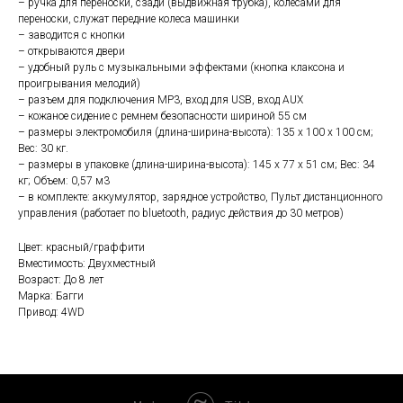
– ручка для переноски, сзади (выдвижная трубка), колесами для
переноски, служат передние колеса машинки
– заводится с кнопки
– открываются двери
– удобный руль с музыкальными эффектами (кнопка клаксона и
проигрывания мелодий)
– разъем для подключения MP3, вход для USB, вход AUX
– кожаное сидение с ремнем безопасности шириной 55 см
– размеры электромобиля (длина-ширина-высота): 135 x 100 x 100 см;
Вес: 30 кг.
– размеры в упаковке (длина-ширина-высота): 145 x 77 x 51 см; Вес: 34
кг; Объем: 0,57 м3
– в комплекте: аккумулятор, зарядное устройство, Пульт дистанционного
управления (работает по bluetooth, радиус действия до 30 метров)
Цвет: красный/граффити
Вместимость: Двухместный
Возраст: До 8 лет
Марка: Багги
Привод: 4WD