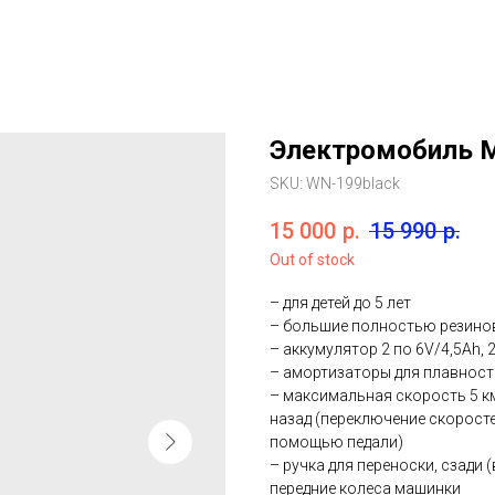
Электромобиль M
SKU:
WN-199black
15 000
р.
15 990
р.
Out of stock
– для детей до 5 лет
– большие полностью резинов
– аккумулятор 2 по 6V/4,5Ah, 
– амортизаторы для плавност
– максимальная скорость 5 км
назад (переключение скоросте
помощью педали)
– ручка для переноски, сзади 
передние колеса машинки