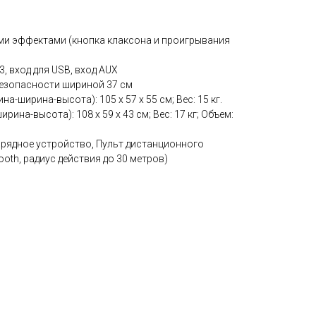
ми эффектами (кнопка клаксона и проигрывания
, вход для USB, вход AUX
безопасности шириной 37 см
а-ширина-высота): 105 x 57 x 55 см; Вес: 15 кг.
рина-высота): 108 x 59 x 43 см; Вес: 17 кг; Объем:
зарядное устройство, Пульт дистанционного
ooth, радиус действия до 30 метров)