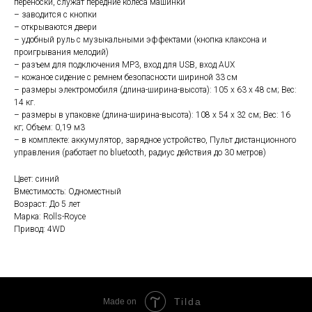
переноски, служат передние колеса машинки
– заводится с кнопки
– открываются двери
– удобный руль с музыкальными эффектами (кнопка клаксона и
проигрывания мелодий)
– разъем для подключения MP3, вход для USB, вход AUX
– кожаное сидение с ремнем безопасности шириной 33 см
– размеры электромобиля (длина-ширина-высота): 105 x 63 x 48 см; Вес:
14 кг.
– размеры в упаковке (длина-ширина-высота): 108 x 54 x 32 см; Вес: 16
кг; Объем: 0,19 м3
– в комплекте: аккумулятор, зарядное устройство, Пульт дистанционного
управления (работает по bluetooth, радиус действия до 30 метров)
Цвет: синий
Вместимость: Одноместный
Возраст: До 5 лет
Марка: Rolls-Royce
Привод: 4WD
Tilda
Made on