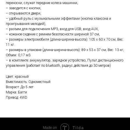
переноски, служат передние колеса машинки,
– заводится с кнопки,
– открываются двери,
– удобный руль с музыкальными эффектами (кнопка клаксона и
проигрывания мелодий),
– разъем для подключения MP3, вход для USB, вход AUX,
– кожаное сидение с ремнем безопасности шириной 37 см,
– размеры электромобиля (длина-ширина-высота): 105 x 60 x 70 см; Вес:
11 кг.
– размеры в упаковке (длина-ширина-высота): 89 x 53 x 37 см; Вес: 13 кг;
Объем: 0,17 м3
– в комплекте: аккумулятор, зарядное устройство, Пульт дистанционного
управления (работает по bluetooth, радиус действия до 30 метров)
Цвет: красный
Вместимость: Одноместный
Возраст: До 5 лет
Марка: Багги
Привод: 4WD
Tilda
Made on