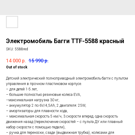
Электромобиль Багги TTF-5588 красный
SKU:
5588red
14 000
р.
15 990
р.
Out of stock
Детский электрический полноприводный электромобиль багги с пультом
управления в прочном пластиковом корпусе.
– для детей 1-5 лет,
– большие полностью резиновые колеса EVA,
–максимальная нагрузка 30 кг,
– аккумулятор 2 по 6V/4,5Ah, 2 двигателя: 25W,
– амортизаторы для плавности хода,
– максимальная скорость 5 км/ч, 3 скорости вперед, одна скорость
движения назад (переключение скоростей – с пульта ДУ или плавный
набор скорости с помощью педали),
– ручка для переноски, сзади (выдвижная трубка), колесами для