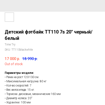
Детский фэтбайк ТТ110 7s 20'' черный/
белый
Time Try
SKU:
TT110blackwhite
17 000
р.
18 990
р.
Out of stock
Параметры модели:
• Рама на рост 120-130 см.
• Максимальная нагрузка: 80 кг
• Кол-во скоростей: 7
• Вес велосипеда: 15 кг.
• Тормоза: дисковые, механические 160 мм
• Диаметр колеса: 20''
• Ход вилки: 100 мм