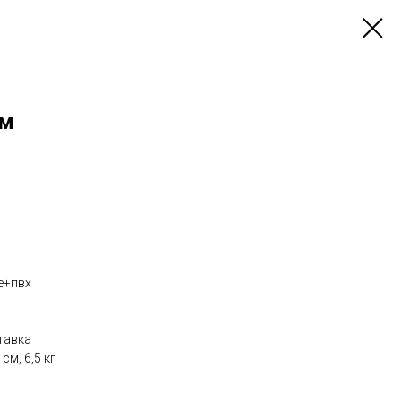
см
е+пвх
тавка
см, 6,5 кг