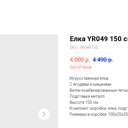
Елка YR049 150 
SKU:
YR049150
4 000
р.
4 490
р.
Out of stock
Искусственная елка
С ягодами и шишками
Ветки комбинированные литы
Подставка металл
Высота 150 см
Комплект: коробка, елка, подс
Размеры в коробке: 100х25х25 